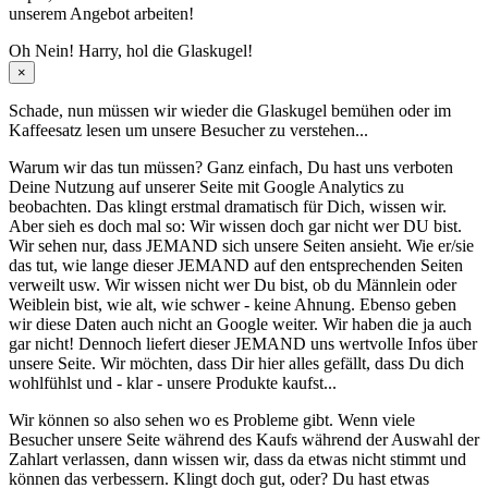
unserem Angebot arbeiten!
Oh Nein! Harry, hol die Glaskugel!
×
Schade, nun müssen wir wieder die Glaskugel
bemühen oder im
Kaffeesatz
lesen um unsere Besucher zu verstehen...
Warum wir das tun müssen? Ganz einfach, Du hast uns verboten
Deine Nutzung auf unserer Seite mit Google Analytics zu
beobachten. Das klingt erstmal dramatisch für Dich, wissen wir.
Aber sieh es doch mal so: Wir wissen doch gar nicht wer DU bist.
Wir sehen nur, dass JEMAND sich unsere Seiten ansieht. Wie er/sie
das tut, wie lange dieser JEMAND auf den entsprechenden Seiten
verweilt usw. Wir wissen nicht wer Du bist, ob du Männlein oder
Weiblein bist, wie alt, wie schwer - keine Ahnung. Ebenso geben
wir diese Daten auch nicht an Google weiter. Wir haben die ja auch
gar nicht! Dennoch liefert dieser JEMAND uns wertvolle Infos über
unsere Seite. Wir möchten, dass Dir hier alles gefällt, dass Du dich
wohlfühlst und - klar - unsere Produkte kaufst...
Wir können so also sehen wo es Probleme gibt. Wenn viele
Besucher unsere Seite während des Kaufs während der Auswahl der
Zahlart verlassen, dann wissen wir, dass da etwas nicht stimmt und
können das verbessern. Klingt doch gut, oder? Du hast etwas