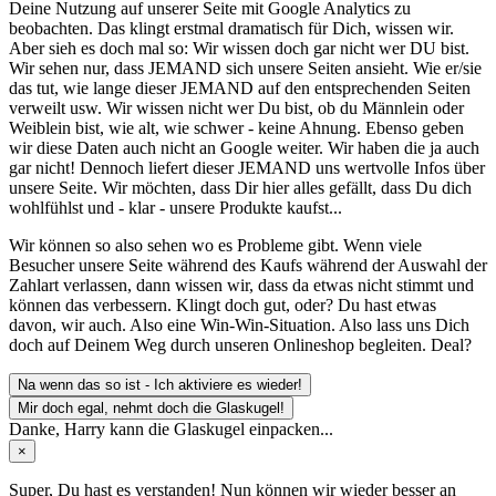
Deine Nutzung auf unserer Seite mit Google Analytics zu
beobachten. Das klingt erstmal dramatisch für Dich, wissen wir.
Aber sieh es doch mal so: Wir wissen doch gar nicht wer DU bist.
Wir sehen nur, dass JEMAND sich unsere Seiten ansieht. Wie er/sie
das tut, wie lange dieser JEMAND auf den entsprechenden Seiten
verweilt usw. Wir wissen nicht wer Du bist, ob du Männlein oder
Weiblein bist, wie alt, wie schwer - keine Ahnung. Ebenso geben
wir diese Daten auch nicht an Google weiter. Wir haben die ja auch
gar nicht! Dennoch liefert dieser JEMAND uns wertvolle Infos über
unsere Seite. Wir möchten, dass Dir hier alles gefällt, dass Du dich
wohlfühlst und - klar - unsere Produkte kaufst...
Wir können so also sehen wo es Probleme gibt. Wenn viele
Besucher unsere Seite während des Kaufs während der Auswahl der
Zahlart verlassen, dann wissen wir, dass da etwas nicht stimmt und
können das verbessern. Klingt doch gut, oder? Du hast etwas
davon, wir auch. Also eine Win-Win-Situation. Also lass uns Dich
doch auf Deinem Weg durch unseren Onlineshop begleiten. Deal?
Na wenn das so ist - Ich aktiviere es wieder!
Mir doch egal, nehmt doch die Glaskugel!
Danke, Harry kann die Glaskugel einpacken...
×
Super, Du hast es verstanden! Nun können wir wieder besser an